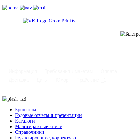
-
Информация
Требования к макетам
Оплата
Доставка
Даты
Юмор
Прайс-лист_1
Брошюры
Годовые отчеты и презентации
Каталоги
Малотиражные книги
Справочники
Редактирование, корректура