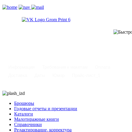
-
Информация
Требования к макетам
Оплата
Доставка
Даты
Юмор
Прайс-лист_1
Брошюры
Годовые отчеты и презентации
Каталоги
Малотиражные книги
Справочники
Редактирование, корректура