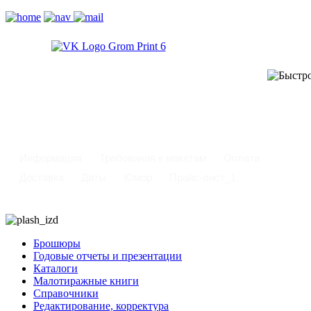
-
Информация
Требования к макетам
Оплата
Доставка
Даты
Юмор
Прайс-лист_1
Брошюры
Годовые отчеты и презентации
Каталоги
Малотиражные книги
Справочники
Редактирование, корректура