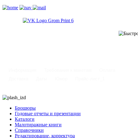
-
Информация
Требования к макетам
Оплата
Доставка
Даты
Юмор
Прайс-лист_1
Брошюры
Годовые отчеты и презентации
Каталоги
Малотиражные книги
Справочники
Редактирование, корректура