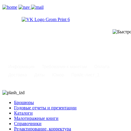
-
Информация
Требования к макетам
Оплата
Доставка
Даты
Юмор
Прайс-лист_1
Брошюры
Годовые отчеты и презентации
Каталоги
Малотиражные книги
Справочники
Редактирование, корректура