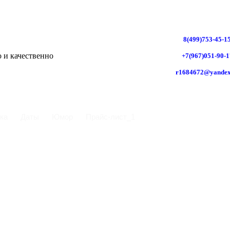
8(499)753-45-1
+7(967)051-90-1
r1684672@yandex
ка
Даты
Юмор
Прайс-лист_1