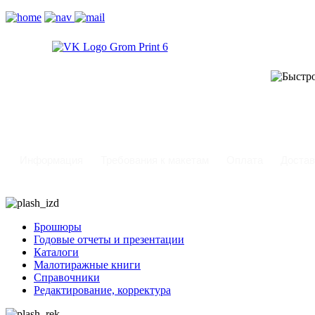
-
Информация
Требования к макетам
Оплата
Достав
Брошюры
Годовые отчеты и презентации
Каталоги
Малотиражные книги
Справочники
Редактирование, корректура