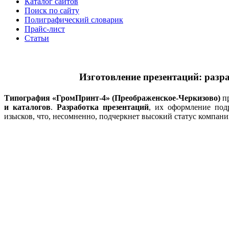
Каталог сайтов
Поиск по сайту
Полиграфический словарик
Прайс-лист
Статьи
Изготовление презентаций: разра
Типография «ГромПринт-4» (Преображенское-Черкизово)
пр
и каталогов
.
Разработка презентаций
, их оформление под
изысков, что, несомненно, подчеркнет высокий статус компани