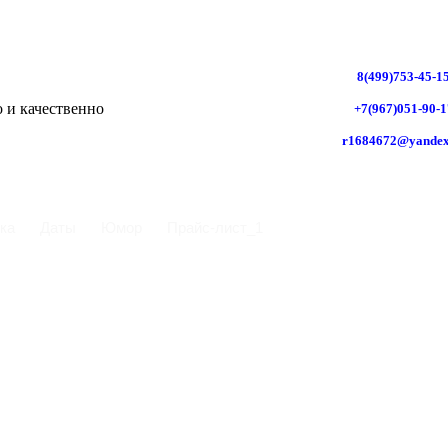
8(499)753-45-1
+7(967)051-90-1
r1684672@yandex
ка
Даты
Юмор
Прайс-лист_1